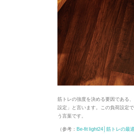
筋トレの強度を決める要因である、
設定」と言います。この負荷設定で
う言葉です。
（参考：
Be-fit light24│筋