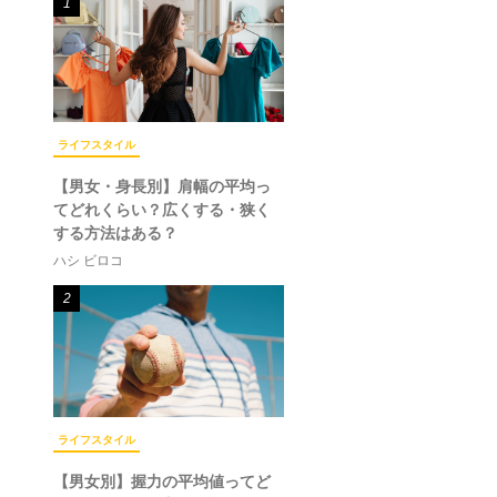
1
ライフスタイル
【男女・身長別】肩幅の平均っ
てどれくらい？広くする・狭く
する方法はある？
ハシ ビロコ
2
ライフスタイル
【男女別】握力の平均値ってど