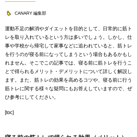
ビジネス
イベント
趣味
占い
CANARY 編集部
料理
仕事術
スピリチュアル
運動不足の解消やダイエットを目的として、日常的に筋ト
オフ会レポート
クリエイター
グルメ
レを取り入れているという方は多いでしょう。しかし、仕
社会
ファッション
音楽
海外
事や学校から帰宅して家事などに追われていると、筋トレ
を行うのが寝る前になってしまうという場合もあるかもし
コミュニティ
れません。そこでこの記事では、寝る前に筋トレを行うこ
とで得られるメリット・デメリットについて詳しく解説し
キーワード一覧
ます。また、筋トレの効果を高めるコツや、寝る前に行う
筋トレに関する様々な疑問にもお答えしていますので、ぜ
ひ参考にしてください。
[toc]