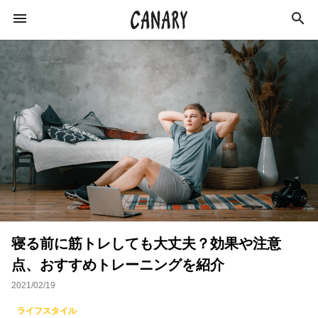
KEYWORD
キーワード
カルチャー
ライフスタイル
学び
健康
スキルアップ
ダイエット
美容
寝る前に筋トレしても大丈夫？効果や注意
エンターテインメント
インタビュー
点、おすすめトレーニングを紹介
トレーニング
スポーツ
恋愛
2021/02/19
ライフハック
特集
イベントレポート
ライフスタイル