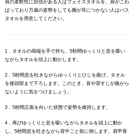
肩の柔軟性に自信がある人はフェイスタオルを、肩がこわ
ばっており万歳の姿勢をしても腕が耳につかない人はバス
タオルを用意してください。
1
．タオルの両端を手で持ち、
5
秒間ゆっくりと息を吸い
ながらタオルを頭上に動かします。
2
．
5
秒間息を吐きながらゆっくりとひじを曲げ、タオル
を後頭部まで下ろします。このとき、首や背すじが曲がら
ないように気をつけましょう。
3
．
5
秒間正面を向いた状態で姿勢を維持します。
4
．再びゆっくりと息を吸いながらタオルを頭上に動か
し、
5
秒間息を吐きながら背中ごと前に倒します。肩甲骨