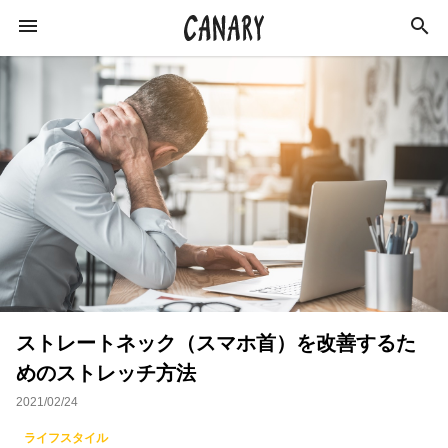
KEYWORD
キーワード
カルチャー
ライフスタイル
学び
健康
スキルアップ
ダイエット
美容
ストレートネック（スマホ首）を改善するた
エンターテインメント
インタビュー
めのストレッチ方法
トレーニング
スポーツ
恋愛
2021/02/24
ライフハック
特集
イベントレポート
ライフスタイル