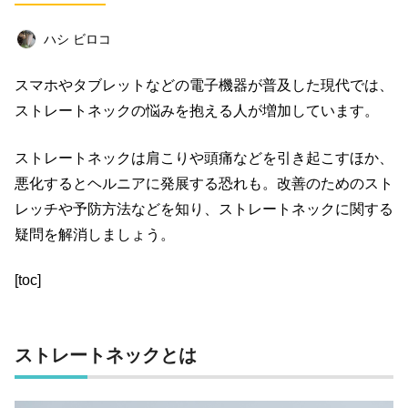
ビジネス
イベント
趣味
占い
ハシ ビロコ
料理
仕事術
スピリチュアル
スマホやタブレットなどの電子機器が普及した現代では、
オフ会レポート
クリエイター
グルメ
ストレートネックの悩みを抱える人が増加しています。
社会
ファッション
音楽
海外
ストレートネックは肩こりや頭痛などを引き起こすほか、
コミュニティ
悪化するとヘルニアに発展する恐れも。改善のためのスト
レッチや予防方法などを知り、ストレートネックに関する
キーワード一覧
疑問を解消しましょう。
[toc]
ストレートネックとは