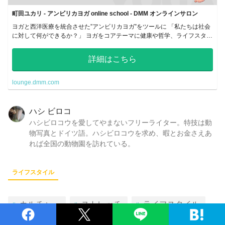
町田ユカリ - アンビリカヨガ online school - DMM オンラインサロン
ヨガと西洋医療を統合させた”アンビリカヨガ”をツールに 「私たちは社会
に対して何ができるか？」 ヨガをコアテーマに健康や哲学、ライフスタイ
ルなどを発信し、仲間とつながるコミュニティ。
詳細はこちら
lounge.dmm.com
ハシ ビロコ
ハシビロコウを愛してやまないフリーライター。特技は動
物写真とドイツ語。ハシビロコウを求め、暇とお金さえあ
れば全国の動物園を訪れている。
ライフスタイル
カルチャー
ストレッチ
ライフスタイル
健康