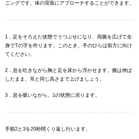
ニングです。体の背面にアプローチすることができます。
1
．足をそろえた状態でうつぶせになり、両腕を広げて全
身で
T
の字を作ります。このとき、手のひらは前方に向け
てください。
2
．息を吐きながら胸と足を床から浮かせます。腕は伸ば
したまま、耳と同じ高さまで上げましょう。
3
．息を吸いながら、
1
の状態に戻ります。
手順
2
と
3
を
20
秒間くり返し行います。