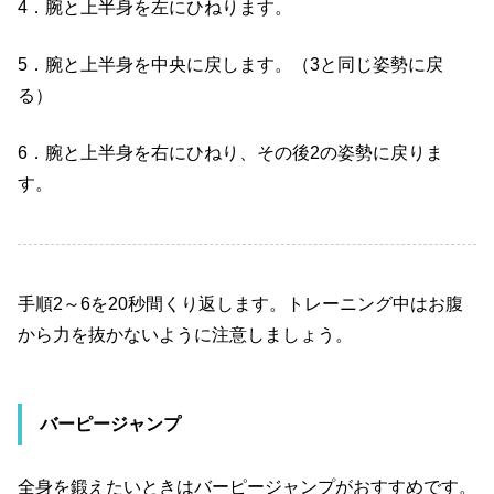
4
．腕と上半身を左にひねります。
5
．腕と上半身を中央に戻します。（
3
と同じ姿勢に戻
る）
6
．腕と上半身を右にひねり、その後
2
の姿勢に戻りま
す。
手順
2
～
6
を
20
秒間くり返します。トレーニング中はお腹
から力を抜かないように注意しましょう。
バーピージャンプ
全身を鍛えたいときはバーピージャンプがおすすめです。