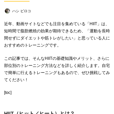
ビジネス
イベント
趣味
占い
ハシ ビロコ
料理
仕事術
スピリチュアル
近年、動画サイトなどでも注目を集めている「
HIIT
」は、
オフ会レポート
クリエイター
グルメ
短時間で脂肪燃焼の効果が期待できるため、「運動を長時
社会
ファッション
音楽
海外
間せずにダイエットや筋トレがしたい」と思っている人に
おすすめのトレーニングです。
コミュニティ
この記事では、そんな
HIIT
の基礎知識やメリット、さらに
キーワード一覧
部位別のトレーニング方法などを詳しく紹介します。自宅
で簡単に行えるトレーニングもあるので、ぜひ挑戦してみ
てください！
[toc]
HIIT
（ヒット／ヒート）とは？