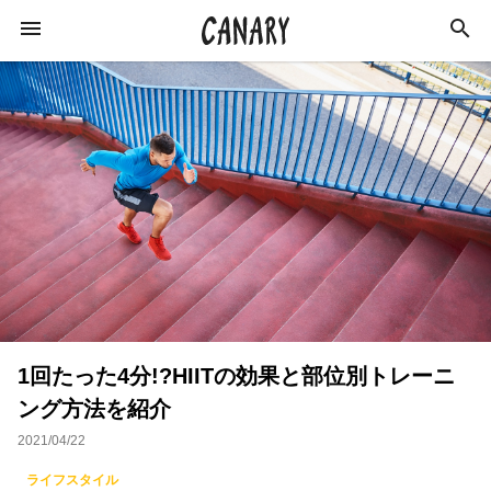
KEYWORD
キーワード
カルチャー
ライフスタイル
学び
健康
スキルアップ
ダイエット
美容
1回たった4分!?HIITの効果と部位別トレーニ
エンターテインメント
インタビュー
ング方法を紹介
トレーニング
スポーツ
恋愛
2021/04/22
ライフハック
特集
イベントレポート
ライフスタイル