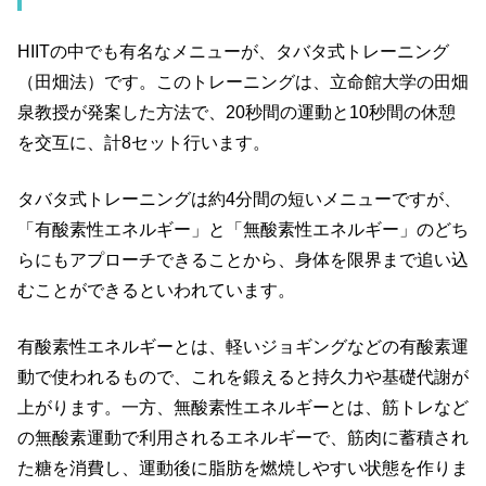
HIIT
の中でも有名なメニューが、タバタ式トレーニング
（田畑法）です。このトレーニングは、立命館大学の田畑
泉教授が発案した方法で、
20
秒間の運動と
10
秒間の休憩
を交互に、計
8
セット行います。
タバタ式トレーニングは約
4
分間の短いメニューですが、
「有酸素性エネルギー」と「無酸素性エネルギー」のどち
らにもアプローチできることから、身体を限界まで追い込
むことができるといわれています。
有酸素性エネルギーとは、軽いジョギングなどの有酸素運
動で使われるもので、これを鍛えると持久力や基礎代謝が
上がります。一方、無酸素性エネルギーとは、筋トレなど
の無酸素運動で利用されるエネルギーで、筋肉に蓄積され
た糖を消費し、運動後に脂肪を燃焼しやすい状態を作りま