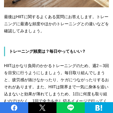
最後は
HIIT
に関するよくある質問にお答えします。トレー
ニングに最適な頻度やほかのトレーニングとの違いなどを
確認してみましょう。
トレーニング頻度は？毎日やってもいい？
HIIT
はかなり負荷のかかるトレーニングのため、週
2
～
3
回
を目安に行うようにしましょう。毎日取り組んでしまう
と、疲労感が抜けなかったり、ケガにつながったりするお
それがあります。また、
HIIT
は限界まで一気に身体を追い
込まないと効果が薄れてしまうため、
1
日に何度も取り組
むのではなく、
1
回で全力を出し切るイメージで行ってく
ださい。