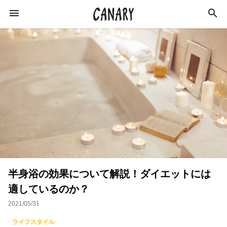
KEYWORD
キーワード
カルチャー
ライフスタイル
学び
健康
スキルアップ
ダイエット
美容
半身浴の効果について解説！ダイエットには
エンターテインメント
インタビュー
適しているのか？
トレーニング
スポーツ
恋愛
2021/05/31
ライフハック
特集
イベントレポート
ライフスタイル