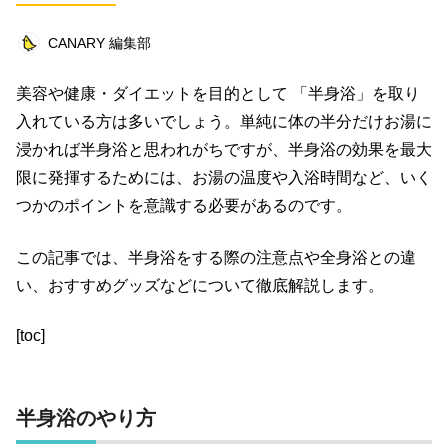
ビジネス
イベント
趣味
占い
CANARY 編集部
料理
仕事術
スピリチュアル
美容や健康・ダイエットを目的として 「半身浴」を取り
オフ会レポート
クリエイター
グルメ
入れている方は多いでしょう。単純に体の半分だけお湯に
社会
ファッション
音楽
海外
浸かれば半身浴と思われがちですが、半身浴の効果を最大
限に発揮するためには、お湯の温度や入浴時間など、いく
コミュニティ
つかのポイントを意識する必要があるのです。
キーワード一覧
この記事では、半身浴をする際の注意点や全身浴との違
い、おすすめグッズなどについて徹底解説します。
[toc]
半身浴のやり方