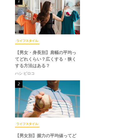
1
ライフスタイル
【男女・身長別】肩幅の平均っ
てどれくらい？広くする・狭く
する方法はある？
ハシ ビロコ
2
ライフスタイル
【男女別】握力の平均値ってど