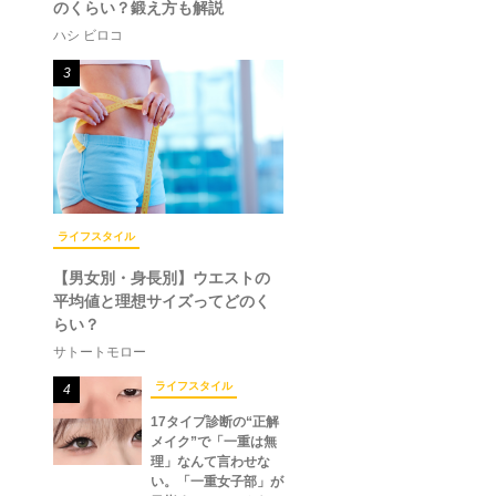
のくらい？鍛え方も解説
ハシ ビロコ
3
ライフスタイル
【男女別・身長別】ウエストの
平均値と理想サイズってどのく
らい？
サトートモロー
ライフスタイル
4
17タイプ診断の“正解
メイク”で「一重は無
理」なんて言わせな
い。「一重女子部」が