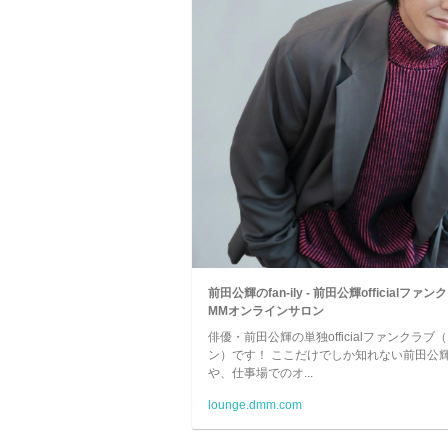
前田公輝のfan-ily - 前田公輝officialファンクラ
MMオンラインサロン
俳優・前田公輝の単独officialファンクラ
ン）です！ ここだけでしか知れない前田公
や、仕事場でのオ...
lounge.dmm.com