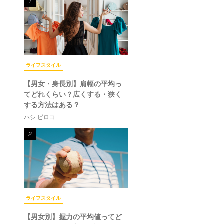
1
ライフスタイル
【男女・身長別】肩幅の平均っ
てどれくらい？広くする・狭く
する方法はある？
ハシ ビロコ
2
ライフスタイル
【男女別】握力の平均値ってど