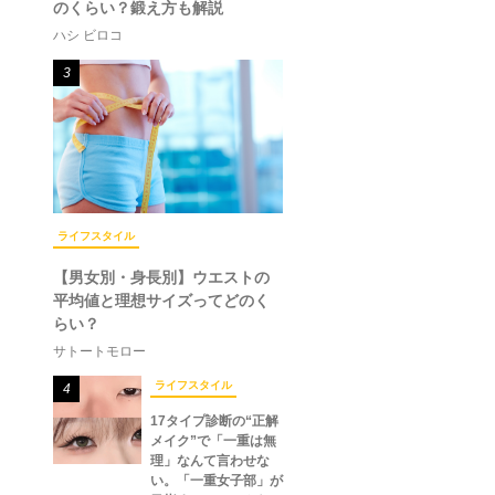
のくらい？鍛え方も解説
ハシ ビロコ
3
ライフスタイル
【男女別・身長別】ウエストの
平均値と理想サイズってどのく
らい？
サトートモロー
ライフスタイル
4
17タイプ診断の“正解
メイク”で「一重は無
理」なんて言わせな
い。「一重女子部」が