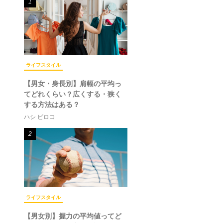
1
ライフスタイル
【男女・身長別】肩幅の平均っ
てどれくらい？広くする・狭く
する方法はある？
ハシ ビロコ
2
ライフスタイル
【男女別】握力の平均値ってど