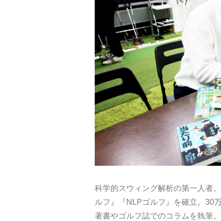
科学的スウィング解析の第一人者。
ルフ』『NLPゴルフ』を確立。3
著書やゴルフ誌でのコラムを執筆。