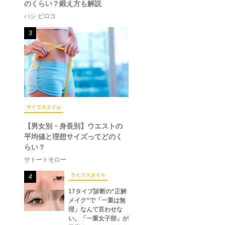
のくらい？鍛え方も解説
ハシ ビロコ
3
ライフスタイル
【男女別・身長別】ウエストの
平均値と理想サイズってどのく
らい？
サトートモロー
ライフスタイル
4
17タイプ診断の“正解
メイク”で「一重は無
理」なんて言わせな
い。「一重女子部」が