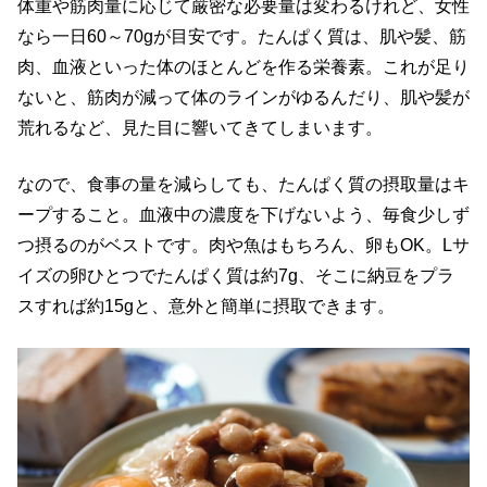
体重や筋肉量に応じて厳密な必要量は変わるけれど、女性
なら一日60～70gが目安です。たんぱく質は、肌や髪、筋
肉、血液といった体のほとんどを作る栄養素。これが足り
ないと、筋肉が減って体のラインがゆるんだり、肌や髪が
荒れるなど、見た目に響いてきてしまいます。
なので、食事の量を減らしても、たんぱく質の摂取量はキ
ープすること。血液中の濃度を下げないよう、毎食少しず
つ摂るのがベストです。肉や魚はもちろん、卵もOK。Lサ
イズの卵ひとつでたんぱく質は約7g、そこに納豆をプラ
スすれば約15gと、意外と簡単に摂取できます。