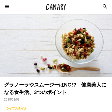
KEYWORD
キーワード
カルチャー
ライフスタイル
学び
健康
スキルアップ
ダイエット
美容
グラノーラやスムージーはNG!? 健康美人に
エンターテインメント
インタビュー
なる食生活、3つのポイント
トレーニング
スポーツ
恋愛
2018/01/09
ライフハック
特集
イベントレポート
ライフスタイル