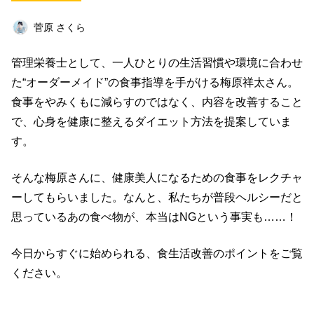
ビジネス
イベント
趣味
占い
菅原 さくら
料理
仕事術
スピリチュアル
管理栄養士として、一人ひとりの生活習慣や環境に合わせ
オフ会レポート
クリエイター
グルメ
た“オーダーメイド”の食事指導を手がける梅原祥太さん。
社会
ファッション
音楽
海外
食事をやみくもに減らすのではなく、内容を改善すること
で、心身を健康に整えるダイエット方法を提案していま
コミュニティ
す。
キーワード一覧
そんな梅原さんに、健康美人になるための食事をレクチャ
ーしてもらいました。なんと、私たちが普段ヘルシーだと
思っているあの食べ物が、本当はNGという事実も……！
今日からすぐに始められる、食生活改善のポイントをご覧
ください。