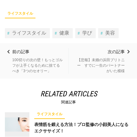
ライフスタイル
ライフスタイル
健康
学び
美容
前の記事
次の記事
100切りの次の壁！もっとゴル
【悲報】未婚の浜田ブリトニ
フが上手くなるために捨てる
ー すでに一生のパートナー
べき「3つのセオリー」
がいた模様
RELATED ARTICLES
関連記事
ライフスタイル
表情筋を鍛える方法！プロ監修の小顔美人になる
エクササイズ！