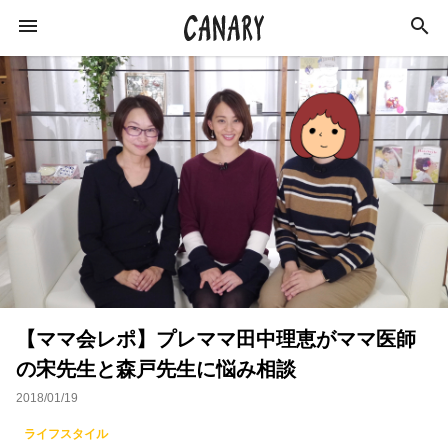
KEYWORD
キーワード
カルチャー
ライフスタイル
学び
健康
スキルアップ
ダイエット
美容
【ママ会レポ】プレママ田中理恵がママ医師
エンターテインメント
インタビュー
の宋先生と森戸先生に悩み相談
トレーニング
スポーツ
恋愛
2018/01/19
ライフハック
特集
イベントレポート
ライフスタイル