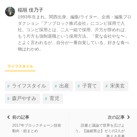
稲垣 佳乃子
1993年生まれ。関西出身。編集/ライター。企画・編集プロ
ダクション『アソブロック株式会社』にコンビ採用で入
社。コンビ採用とは、二人一組で採用、片方が辞めれば、
もう片方も強制退職という採用方法。「変な会社やな〜」
とよく言われるが、自分が一番自覚している。好きな食べ
物はわかめ。
ライフスタイル
ライフスタイル
出産
子育て
宋美玄
森戸やすみ
育児
前の記事
次の記事
2017年ブロックチェーン技術
読書と議論で世界を広げよ
動向・総まとめ
う。【論破禁止】ゼミの2人が
教える良書