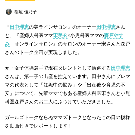
ビジネス
イベント
趣味
占い
稲垣 佳乃子
料理
仕事術
スピリチュアル
『
田中理恵
の美ラインサロン』のオーナー
田中理恵
さん
オフ会レポート
クリエイター
グルメ
と、『産婦人科医ママ
宋美玄
×
小児科医ママの
森戸やす
社会
ファッション
音楽
海外
み
オンラインサロン』のサロンのオーナー宋さんと森戸
さんのトーク企画が実現しました。
コミュニティ
元・女子体操選手で現在タレントとして活躍する
田中理恵
キーワード一覧
さんは、第一子の出産を控えています。田中さんにプレマ
マの代表として「妊娠中の悩み」や「出産後や育児の不
安」について、先輩ママでもある産婦人科医宋さんと小児
科医森戸さんのお二人にぶつけていただきました。
ガールズトークならぬママズトークとなったこの日の模様
を動画付きでレポートします！