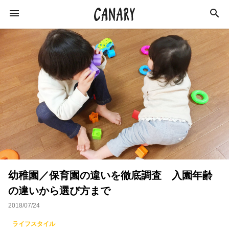
KEYWORD
キーワード
カルチャー
ライフスタイル
学び
健康
スキルアップ
ダイエット
美容
幼稚園／保育園の違いを徹底調査 入園年齢
エンターテインメント
インタビュー
の違いから選び方まで
トレーニング
スポーツ
恋愛
2018/07/24
ライフハック
特集
イベントレポート
ライフスタイル