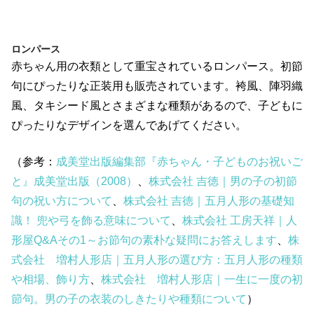
ロンパース
赤ちゃん用の衣類として重宝されているロンパース。初節
句にぴったりな正装用も販売されています。袴風、陣羽織
風、タキシード風とさまざまな種類があるので、子どもに
ぴったりなデザインを選んであげてください。
（参考：
成美堂出版編集部『赤ちゃん・子どものお祝いご
と』成美堂出版（2008）
、
株式会社 吉徳｜男の子の初節
句の祝い方について
、
株式会社 吉徳｜五月人形の基礎知
識！ 兜や弓を飾る意味について
、
株式会社 工房天祥｜人
形屋Q&Aその1～お節句の素朴な疑問にお答えします
、
株
式会社 増村人形店｜五月人形の選び方：五月人形の種類
や相場、飾り方
、
株式会社 増村人形店｜一生に一度の初
節句。男の子の衣装のしきたりや種類について
）