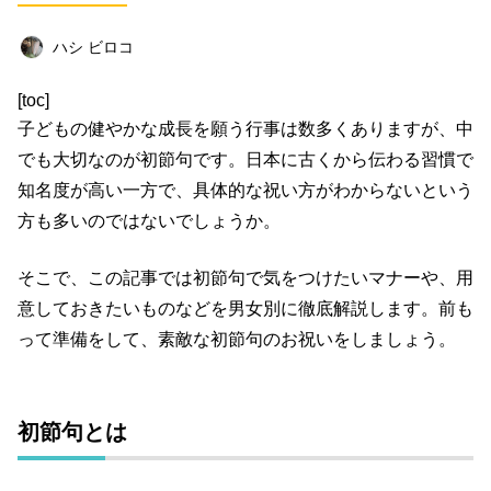
ビジネス
イベント
趣味
占い
ハシ ビロコ
料理
仕事術
スピリチュアル
[toc]
オフ会レポート
クリエイター
グルメ
子どもの健やかな成長を願う行事は数多くありますが、中
社会
ファッション
音楽
海外
でも大切なのが初節句です。日本に古くから伝わる習慣で
知名度が高い一方で、具体的な祝い方がわからないという
コミュニティ
方も多いのではないでしょうか。
キーワード一覧
そこで、この記事では初節句で気をつけたいマナーや、用
意しておきたいものなどを男女別に徹底解説します。前も
って準備をして、素敵な初節句のお祝いをしましょう。
初節句とは