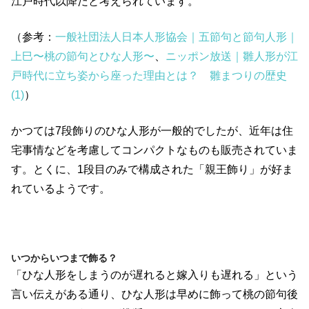
江戸時代以降だと考えられています。
（参考：
一般社団法人日本人形協会｜五節句と節句人形｜
上巳〜桃の節句とひな人形〜
、
ニッポン放送｜雛人形が江
戸時代に立ち姿から座った理由とは？ 雛まつりの歴史
(1)
）
かつては7段飾りのひな人形が一般的でしたが、近年は住
宅事情などを考慮してコンパクトなものも販売されていま
す。とくに、1段目のみで構成された「親王飾り」が好ま
れているようです。
いつからいつまで飾る？
「ひな人形をしまうのが遅れると嫁入りも遅れる」という
言い伝えがある通り、ひな人形は早めに飾って桃の節句後