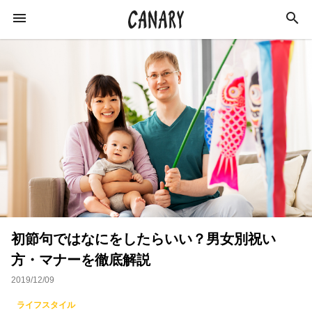
KEYWORD
キーワード
カルチャー
ライフスタイル
学び
健康
スキルアップ
ダイエット
美容
初節句ではなにをしたらいい？男女別祝い
エンターテインメント
インタビュー
方・マナーを徹底解説
トレーニング
スポーツ
恋愛
2019/12/09
ライフハック
特集
イベントレポート
ライフスタイル