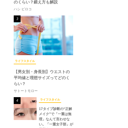
のくらい？鍛え方も解説
ハシ ビロコ
3
ライフスタイル
【男女別・身長別】ウエストの
平均値と理想サイズってどのく
らい？
サトートモロー
ライフスタイル
4
17タイプ診断の“正解
メイク”で「一重は無
理」なんて言わせな
い。「一重女子部」が