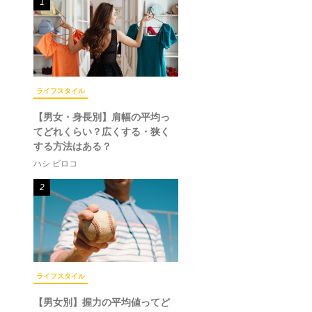
1
ライフスタイル
【男女・身長別】肩幅の平均っ
てどれくらい？広くする・狭く
する方法はある？
ハシ ビロコ
2
ライフスタイル
【男女別】握力の平均値ってど