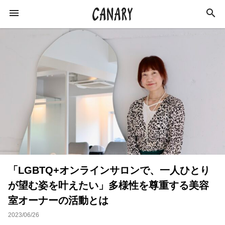
KEYWORD
キーワード
カルチャー
ライフスタイル
学び
健康
スキルアップ
ダイエット
美容
「LGBTQ+オンラインサロンで、一人ひとり
エンターテインメント
インタビュー
が望む姿を叶えたい」多様性を尊重する美容
トレーニング
スポーツ
恋愛
室オーナーの活動とは
ライフハック
特集
イベントレポート
2023/06/26