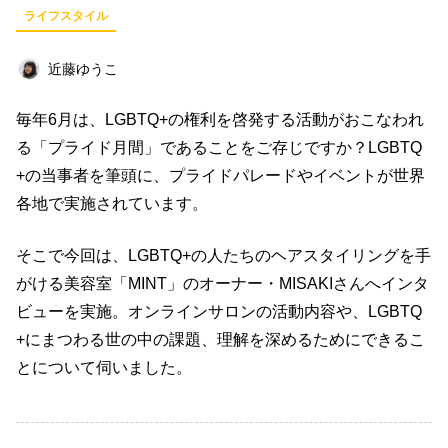
ライフスタイル
ビジネス
イベント
趣味
占い
料理
仕事術
スピリチュアル
近藤ゆうこ
オフ会レポート
クリエイター
グルメ
毎年6月は、LGBTQ+の権利を啓発する活動がおこなわれ
社会
ファッション
音楽
海外
る「プライド月間」であることをご存じですか？LGBTQ
+の当事者を筆頭に、プライドパレードやイベントが世界
コミュニティ
各地で実施されています。
キーワード一覧
そこで今回は、LGBTQ+の人たちのヘアスタイリングを手
がける美容室「MINT」のオーナー・MISAKIさんへインタ
ビューを実施。オンラインサロンの活動内容や、LGBTQ
+にまつわる世の中の課題、理解を深めるためにできるこ
とについて伺いました。