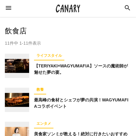
飲食店
11件中 1-11件表示
KEYWORD
ライフスタイル
キーワード
【TERIYAKI×WAGYUMAFIA】ソースの魔術師が
魅せた夢の宴。
カルチャー
ライフスタイル
学び
教養
スキルアップ
ビジネス
健康
特集
最高峰の食材とシェフが夢の共演！WAGYUMAFI
インタビュー
美容
ダイエット
Aコラボイベント
ラジオ
エンターテインメント
社会
エンタメ
イベントレポート
イベント
恋愛
美食家ソンミが教える！絶対に行きたいおすすめ