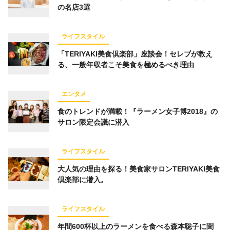
の名店3選
仕事術
スポーツ
トレーニング
経済
ライフハック
お金
占い
趣味
ライフスタイル
コミュニティ
オンラインサロン
「TERIYAKI美食倶楽部」座談会！セレブが教え
る、一般年収者こそ美食を極めるべき理由
スピリチュアル
経営
オフ会レポート
グルメ
エンタメ
食のトレンドが満載！『ラーメン女子博2018』の
サロン限定会議に潜入
キーワード一覧
ライフスタイル
大人気の理由を探る！美食家サロンTERIYAKI美食
倶楽部に潜入。
ライフスタイル
年間600杯以上のラーメンを食べる森本聡子に聞