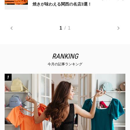
焼きが味わえる関西の名店3選！
1
/
1
RANKING
今月の記事ランキング
1