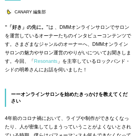
ライフスタイル
エンターテインメント
CANARY 編集部
美容
俳優
ペット
仕事術
“「好き」の先に。”
は 、DMMオンラインサロンでサロン
美容師
浜田ブリトニー
健康
まとめ
を運営しているオーナーたちのインタビューコンテンツで
キャンペーン
仕事道具
読書
す。さまざまなジャンルのオーナーへ、DMMオンライン
サロンの魅力やサロン運営のやりがいについてお聞きしま
ビットコイン
連載企画
す。今回、「
Resonants
」を主宰しているロックバンド・
シドの明希さんにお話を伺いました！
キーワード一覧
ーーオンラインサロンを始めたきっかけを教えてくだ
さい
4年前のコロナ禍において、ライブや制作ができなくなっ
たり、人が密集してしまうっていうことがよくないとされ
ている時期、僕らはパフォーマンスも何もできなくなって