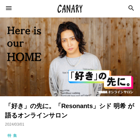
KEYWORD
キーワード
ラジオ
特集
カルチャー
イベント
インタビュー
学び
イベントレポート
「好き」の先に。「Resonants」シド 明希 が
恋愛
オンラインサロン
スキルアップ
語るオンラインサロン
占い
ネイル
スピリチュアル
2024/03/01
ビジネス
おすすめサロン
特集