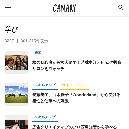
学び
323件中 301-315件表示
KEYWORD
経済
キーワード
株の初心者から玄人まで！若林史江とhinaの投資
サロンをウォッチ
カルチャー
ライフスタイル
学び
スキルアップ
ライフスタイル
スキルアップ
ビジネス
健康
特集
安藤美冬、白木夏子『Wonderland』から受ける
インタビュー
美容
ダイエット
感性と仕事への刺激
ラジオ
エンターテインメント
社会
スキルアップ
イベントレポート
イベント
恋愛
広告クリエイティブのプロ西島知宏から学べるコ