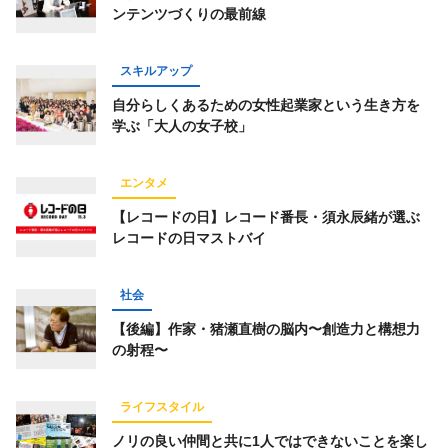
ンテンツづくりの最前線
仕事術
スポーツ
トレーニング
経済
ライフハック
お金
占い
趣味
スキルアップ
コミュニティ
オンラインサロン
自分らしくあるための女性起業家という生き方を
学ぶ「大人の女子校」
スピリチュアル
経営
オフ会レポート
グルメ
エンタメ
【レコードの日】レコード番長・須永辰緒が選ぶ
レコードの日マストバイ
キーワード一覧
社会
【後編】作家・猪瀬直樹の脳内〜創造力と構想力
の射程〜
ライフスタイル
ノリの良い仲間と共に1人ではできないことを楽し