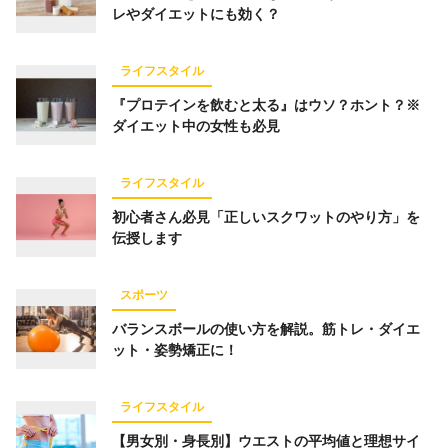
レやダイエットにも効く？
仕事術
スポーツ
トレーニング
経済
ライフハック
お金
占い
趣味
ライフスタイル
コミュニティ
オンラインサロン
『プロテインを飲むと太る』はウソ？ホント？※
ダイエット中の女性も必見
スピリチュアル
経営
オフ会レポート
グルメ
ライフスタイル
初心者さん必見「正しいスクワットのやり方」を
伝授します
キーワード一覧
スポーツ
バランスボールの使い方を解説。筋トレ・ダイエ
ット・姿勢矯正に！
ライフスタイル
【男女別・身長別】ウエストの平均値と理想サイ