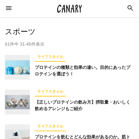
スポーツ
61件中 31-45件表示
KEYWORD
ライフスタイル
キーワード
プロテインの種類と効果の違い。目的にあったプ
ロテインを選ぼう！
カルチャー
ライフスタイル
学び
ライフスタイル
スキルアップ
ビジネス
健康
特集
【正しいプロテインの飲み方】摂取量・おいしく
インタビュー
美容
ダイエット
飲めるアレンジもご紹介
ラジオ
エンターテインメント
社会
ライフスタイル
イベントレポート
イベント
恋愛
プロテインを飲むとどんな効果があるのか。筋ト