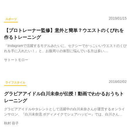
2019/01/15
スポーツ
【プロトレーナー監修】意外と簡単？ウエストのくびれを
作るトレーニング
「Instagramで活躍するモデルみたいに、セクシーでかっこいいウエストのくび
れを手に入れたい！」と、お腹周りの体型に悩んでいる方は多い…
サトートモロー
2018/02/02
ライフスタイル
グラビアアイドル白川未奈が伝授！動画でわかるおうちト
レーニング
グラビアアイドルやタレントとして活躍中の白川未奈さんが運営するオンライ
ンサロン、『白川未奈流 ボディメイクでシェアハッピー』では、白川さん…
秋村 容子