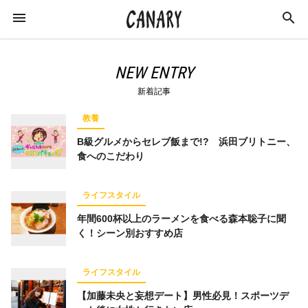
NEW ENTRY
新着記事
教養
KEYWORD
B級グルメからセレブ飯まで!? 浜田ブリトニー、
キーワード
食へのこだわり
カルチャー
ライフスタイル
学び
ライフスタイル
スキルアップ
ビジネス
健康
特集
年間600杯以上のラーメンを食べる森本聡子に聞
く！シーン別おすすめ店
インタビュー
美容
ダイエット
ラジオ
エンターテインメント
社会
ライフスタイル
イベントレポート
イベント
恋愛
【加藤未央と妄想デート】男性必見！スポーツデ