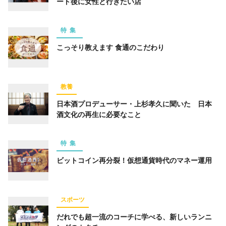
ート後に女性と行きたい店
仕事術
スポーツ
トレーニング
経済
ライフハック
特集
お金
占い
趣味
こっそり教えます 食通のこだわり
コミュニティ
オンラインサロン
スピリチュアル
経営
オフ会レポート
教養
グルメ
日本酒プロデューサー・上杉孝久に聞いた 日本
酒文化の再生に必要なこと
キーワード一覧
特集
ビットコイン再分裂！仮想通貨時代のマネー運用
スポーツ
だれでも超一流のコーチに学べる、新しいランニ