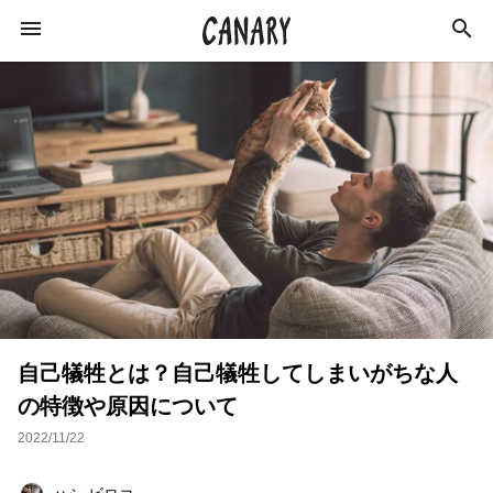
KEYWORD
キーワード
カルチャー
ライフスタイル
学び
スキルアップ
ビジネス
健康
特集
自己犠牲とは？自己犠牲してしまいがちな人
インタビュー
美容
ダイエット
の特徴や原因について
ラジオ
エンターテインメント
社会
2022/11/22
イベントレポート
イベント
恋愛