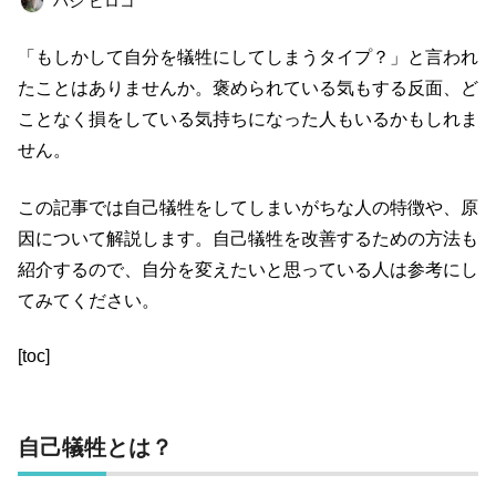
ハシ ビロコ
仕事術
スポーツ
トレーニング
経済
「もしかして自分を犠牲にしてしまうタイプ？」と言われ
ライフハック
お金
占い
趣味
たことはありませんか。褒められている気もする反面、ど
コミュニティ
オンラインサロン
ことなく損をしている気持ちになった人もいるかもしれま
せん。
スピリチュアル
経営
オフ会レポート
グルメ
この記事では自己犠牲をしてしまいがちな人の特徴や、原
因について解説します。自己犠牲を改善するための方法も
キーワード一覧
紹介するので、自分を変えたいと思っている人は参考にし
てみてください。
[toc]
自己犠牲とは？