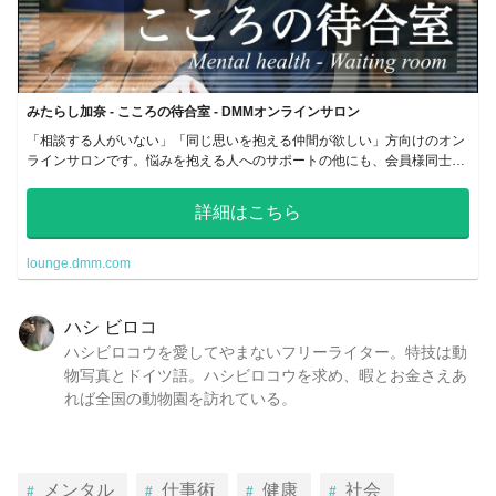
みたらし加奈 - こころの待合室 - DMMオンラインサロン
「相談する人がいない」「同じ思いを抱える仲間が欲しい」方向けのオン
ラインサロンです。悩みを抱える人へのサポートの他にも、会員様同士が
情報交換を出来るコミュニティ作りを目指します。当事者の方は勿論、専
門家の方も大歓迎です。
詳細はこちら
lounge.dmm.com
ハシ ビロコ
ハシビロコウを愛してやまないフリーライター。特技は動
物写真とドイツ語。ハシビロコウを求め、暇とお金さえあ
れば全国の動物園を訪れている。
メンタル
仕事術
健康
社会