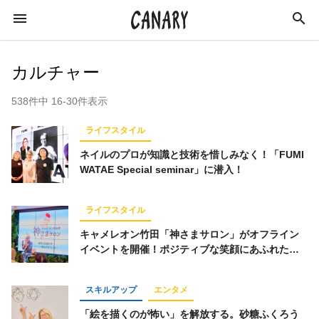
カルチャー
538件中 16-30件表示
KEYWORD
ライフスタイル
キーワード
ネイルのプロが知識と技術を惜しみなく！「FUMI
WATAE Special seminar」に潜入！
カルチャー
ライフスタイル
学び
ライフスタイル
スキルアップ
ビジネス
健康
特集
キャメレオン竹田「神さまサロン」がオフライン
インタビュー
美容
ダイエット
イベントを開催！ポジティブな笑顔にあふれた会
場に潜入
ラジオ
エンターテインメント
社会
スキルアップ
エンタメ
イベントレポート
イベント
恋愛
「絵を描くのが怖い」を解放する。砂糖ふくろう