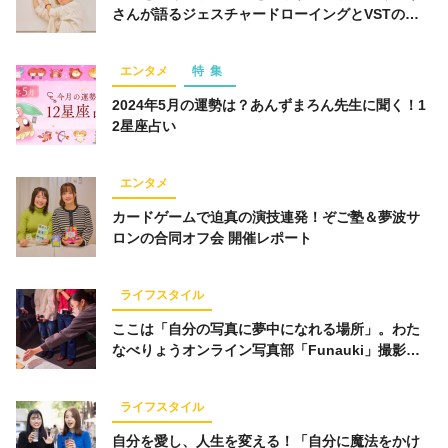
さんが語るジェスチャードローイングとVSTの魅
仕事術
スポーツ
トレーニング
経済
力
ライフハック
お金
占い
趣味
エンタメ
特集
コミュニティ
オンラインサロン
2024年5月の運勢は？あんずまろん先生に聞く！1
2星座占い
スピリチュアル
経営
オフ会レポート
グルメ
エンタメ
カードゲームで迫真の演技連発！ぞご塾＆夢波サ
ロンの合同オフ会 開催レポート
キーワード一覧
ライフスタイル
ここは「自分の写真に夢中になれる場所」。わた
なべりょうオンライン写真部「Funauki」撮影会
をレポート！
ライフスタイル
自分を愛し、人生を変える！「自分に魔法をかけ